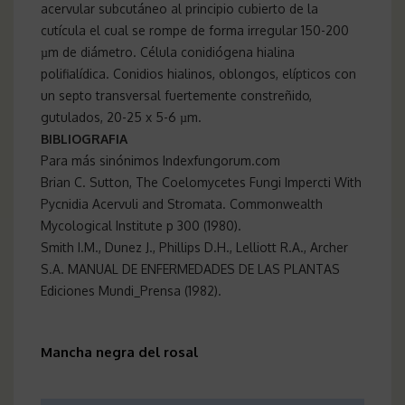
acervular subcutáneo al principio cubierto de la
cutícula el cual se rompe de forma irregular 150-200
µm de diámetro. Célula conidiógena hialina
polifialídica. Conidios hialinos, oblongos, elípticos con
un septo transversal fuertemente constreñido,
gutulados, 20-25 x 5-6 µm.
BIBLIOGRAFIA
Para más sinónimos Indexfungorum.com
Brian C. Sutton, The Coelomycetes Fungi Impercti With
Pycnidia Acervuli and Stromata. Commonwealth
Mycological Institute p 300 (1980).
Smith I.M., Dunez J., Phillips D.H., Lelliott R.A., Archer
S.A. MANUAL DE ENFERMEDADES DE LAS PLANTAS
Ediciones Mundi_Prensa (1982).
Mancha negra del rosal