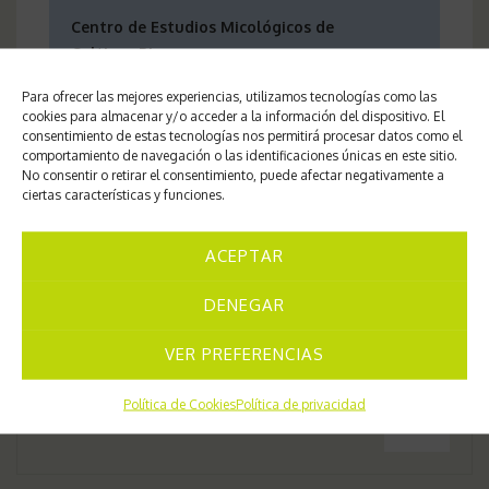
Centro de Estudios Micológicos de
Cultivos Pima
Interdisciplinary Ecology Group.
Para ofrecer las mejores experiencias, utilizamos tecnologías como las
Universitat de les Illes Balears-
cookies para almacenar y/o acceder a la información del dispositivo. El
Angel Pintos Amengual
consentimiento de estas tecnologías nos permitirá procesar datos como el
comportamiento de navegación o las identificaciones únicas en este sitio.
No consentir o retirar el consentimiento, puede afectar negativamente a
ciertas características y funciones.
ACEPTAR
Navegación
DENEGAR
Sardiniella urbana
de
VER PREFERENCIAS
Política de Cookies
Política de privacidad
entradas
Leptosphaerulina trifolii