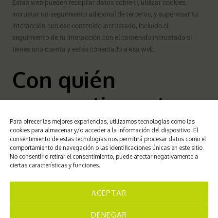
Estas web pueden recopilar datos sobre ti, utilizar cookies,
incrustar un seguimiento adicional de terceros, y supervisar tu
interacción con ese contenido incrustado, incluido el
seguimiento de tu interacción con el contenido incrustado si
tienes una cuenta y estás conectado a esa web.
Con quién
compartimos tus
datos
Para ofrecer las mejores experiencias, utilizamos tecnologías como las
cookies para almacenar y/o acceder a la información del dispositivo. El
consentimiento de estas tecnologías nos permitirá procesar datos como el
comportamiento de navegación o las identificaciones únicas en este sitio.
No consentir o retirar el consentimiento, puede afectar negativamente a
Texto sugerido:
Si solicitas un restablecimiento de contraseña,
ciertas características y funciones.
tu dirección IP será incluida en el correo electrónico de
restablecimiento.
ACEPTAR
Cuánto tiempo
DENEGAR