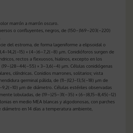
color marrón a marrón oscuro.
persos o confluyentes, negros, de (150–)169–203(–220)
.
icie del estroma, de forma lageniforme a elipsoidal o
13,4–14,2(–15) × (4–)6–7,2(–8) µm. Conidióforos surgen de
índricos, rectos a flexuosos, hialinos, excepto en los
o (19–)28–44(–55) × 3–3,6(–4) µm. Células conidiógenas
res, cilíndricas. Conidios marrones, solitarios; vista
hendidura germinal pálida, de (11–)12,1–13,5(–18) µm de
8,4–9,2(–10) µm de diámetro. Células estériles observadas
armente lobuladas, de (19–)25–31(–35) × (6–)8,15–8,45(–12)
Colonias en medio MEA blancas y algodonosas, con parches
e diámetro en 14 días a temperatura ambiente,