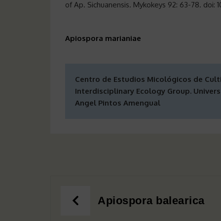
of Ap. Sichuanensis. Mykokeys 92: 63-78. doi
Apiospora marianiae
Centro de Estudios Micológicos de Cult
Interdisciplinary Ecology Group. Universi
Angel Pintos Amengual
Navegación
Apiospora balearica