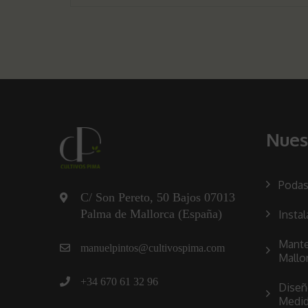
de
entradas
Nues
Podas
C/ Son Pereto, 50 Bajos 07013
Palma de Mallorca (España)
Instal
Mante
manuelpintos@cultivospima.com
Mallo
+34 670 61 32 96
Diseñ
Medi