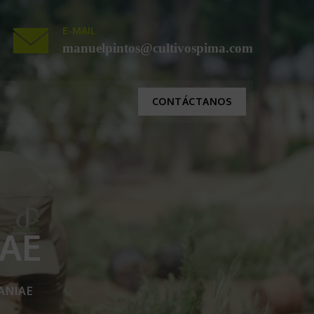
E-MAIL
manuelpintos@cultivospima.com
CONTÁCTANOS
AE
ANIAE