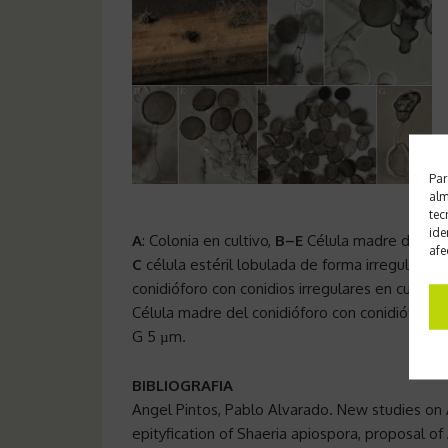
Par
alm
tec
ide
A
: Colonia en cultivo,
B–E
Célula madre del con
afe
C
célula estéril lobulada de forma irregular,
F
C
conidióforo con conidios irregulares en cultivo.
Célula madre del conidióforo con conidióforo 
G 5 µm.
BIBLIOGRAFIA
Angel Pintos, Pablo Alvarado. New studies on
epityfication of Shaeria apiospora, proposal o