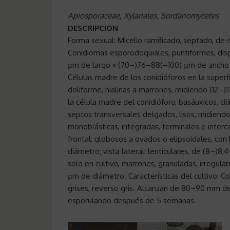
Apiosporaceae, Xylariales, Sordariomycetes
DESCRIPCION
Forma sexual: Micelio ramificado, septado, de 
Conidiomas esporodoquiales, puntiformes, dis
µm de largo × (70–)76–88(–100) µm de ancho
Células madre de los conidióforos en la superf
doliforme, hialinas a marrones, midiendo (12–)
la célula madre del conidióforo, basáuxicos, cil
septos transversales delgados, lisos, midiend
monoblásticas, integradas, terminales e intercala
frontal: globosos a ovados o elipsoidales, con 
diámetro; vista lateral: lenticulares, de (8–)
solo en cultivo, marrones, granuladas, irregul
µm de diámetro. Características del cultivo: 
grises, reverso gris. Alcanzan de 80–90 mm d
esporulando después de 5 semanas.