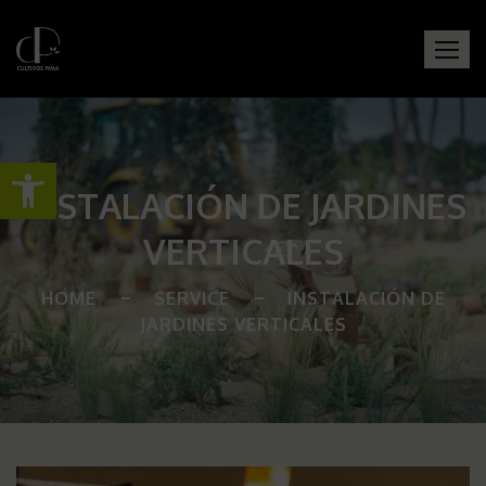
Abrir barra de herramientas
INSTALACIÓN DE JARDINES
VERTICALES
HOME
SERVICE
INSTALACIÓN DE
JARDINES VERTICALES