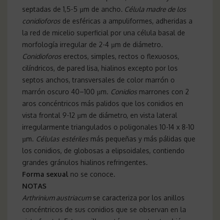
septadas de 1,5-5 µm de ancho
.
Célula madre de los
conidioforos
de esféricas a ampuliformes, adheridas a
la red de micelio superficial por una célula basal de
morfología irregular de 2-4 µm de diámetro
.
Conidioforos
erectos, simples, rectos o flexuosos,
cilíndricos, de pared lisa, hialinos excepto por los
septos anchos, transversales de color marrón o
marrón oscuro 40–100 µm.
Conidios
marrones con 2
aros concéntricos más palidos que los conidios en
vista frontal 9-12 µm de diámetro, en vista lateral
irregularmente triangulados o poligonales 10-14 x 8-10
µm.
Células
estériles
más pequeñas y más pálidas que
los conidios, de globosas a elipsoidales, contiendo
grandes gránulos hialinos refringentes.
Forma sexual
no se conoce.
NOTAS
Arthrinium austriacum
se caracteriza por los anillos
concéntricos de sus conidios que se observan en la