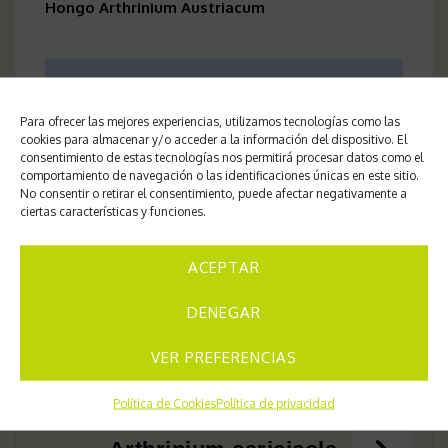
Hongo Arthrinium Austriacum
Centro de Estudios Micológicos de
Cultivos Pima
Para ofrecer las mejores experiencias, utilizamos tecnologías como las
Interdisciplinary Ecology Group.
cookies para almacenar y/o acceder a la información del dispositivo. El
consentimiento de estas tecnologías nos permitirá procesar datos como el
Universitat de les Illes Balears-
comportamiento de navegación o las identificaciones únicas en este sitio.
Angel Pintos Amengual
No consentir o retirar el consentimiento, puede afectar negativamente a
ciertas características y funciones.
ACEPTAR
DENEGAR
Navegación
Apiospora esporlensis
VER PREFERENCIAS
de
Política de Cookies
Política de privacidad