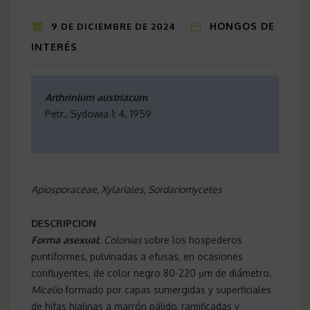
HONGOS DE
9 DE DICIEMBRE DE 2024
INTERÉS
Arthrinium austriacum
Petr., Sydowia 1: 4. 1959
Apiosporaceae, Xylariales, Sordariomycetes
DESCRIPCION
Forma asexual
:
Colonias
sobre los hospederos
puntiformes, pulvinadas a efusas, en ocasiones
confluyentes, de color negro 80-220 µm de diámetro.
Micelio
formado por capas sumergidas y superficiales
de hifas hialinas a marrón pálido, ramificadas y