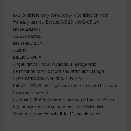
A-B
Conidioforos y conidios;
C-K
Conidios en vista
frontal y lateral.
Escala: A-B 20 µm; C-K 5 µm.
HOSPEDEROS
Carex pendula.
DISTRIBUCION
Austria
BIBLIOGRAFIA
Angel Pintos, Pablo Alvarado. Phylogenetic
delimitation of Apiospora and Arthrinium. Fungal
Systematics and Evolution. 7. 197-221
.
Petrak F (1959). Beiträge zur österreichischen Pilztfora.
Sydowia 13: 67–86.
Scheuer C (1996). Neuere Funde von Arthrinium-Arten
(Hyphomycetes, Fungi Imperfecti) aus Österreich.
Österreichische Zeitschrift für Pilzkunde 5: 1–21.