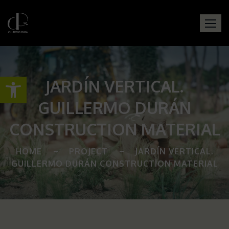
Open toolbar
JARDÍN VERTICAL.
GUILLERMO DURÁN
CONSTRUCTION MATERIAL
HOME
PROJECT
JARDÍN VERTICAL.
GUILLERMO DURÁN CONSTRUCTION MATERIAL