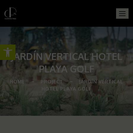
Open toolbar
JARDÍN VERTICAL HOTEL
PLAYA GOLF
HOME
PROJECT
JARDÍN VERTICAL
HOTEL PLAYA GOLF