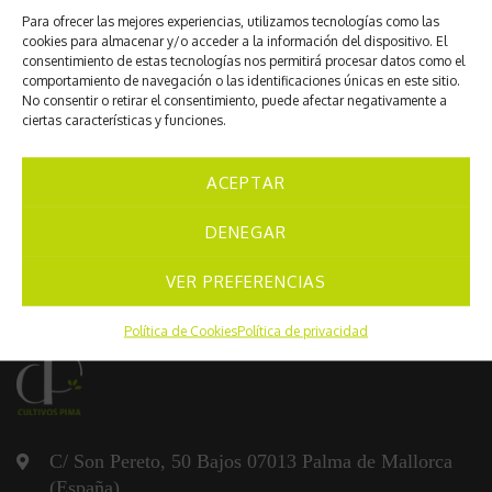
Para ofrecer las mejores experiencias, utilizamos tecnologías como las
25 DE MARZO DE 2025
cookies para almacenar y/o acceder a la información del dispositivo. El
consentimiento de estas tecnologías nos permitirá procesar datos como el
Apiospora balearica
comportamiento de navegación o las identificaciones únicas en este sitio.
No consentir o retirar el consentimiento, puede afectar negativamente a
31 DE DICIEMBRE DE 2024
ciertas características y funciones.
Apiospora marianiae
ACEPTAR
DENEGAR
VER PREFERENCIAS
Política de Cookies
Política de privacidad
C/ Son Pereto, 50 Bajos 07013 Palma de Mallorca
(España)