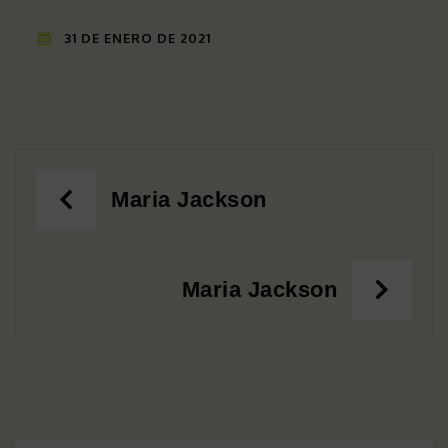
31 DE ENERO DE 2021
Navegación
Maria Jackson
de
entradas
Maria Jackson