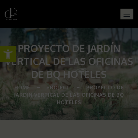
PROYECTO DE JARDÍN
Open toolbar
VERTICAL DE LAS OFICINAS
DE BQ HOTELES
HOME
PROJECT
PROYECTO DE
JARDÍN VERTICAL DE LAS OFICINAS DE BQ
HOTELES