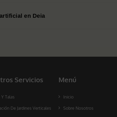
tificial en Deia
tros Servicios
Menú
 Y Talas
Inicio
ación De Jardines Verticales
Sobre Nosotros