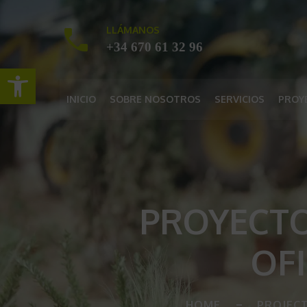
LLÁMANOS
+34 670 61 32 96
Abrir barra de herramientas
INICIO
SOBRE NOSOTROS
SERVICIOS
PROY
PROYECTO
OF
HOME
PROJEC