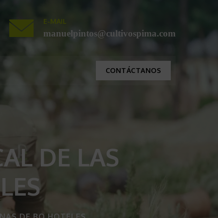
E-MAIL
manuelpintos@cultivospima.com
CONTÁCTANOS
AL DE LAS
LES
INAS DE BQ HOTELES