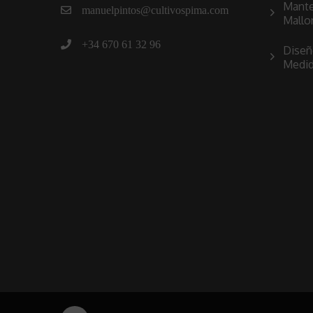
Mante
manuelpintos@cultivospima.com
Mallo
+34 670 61 32 96
Diseñ
Medi