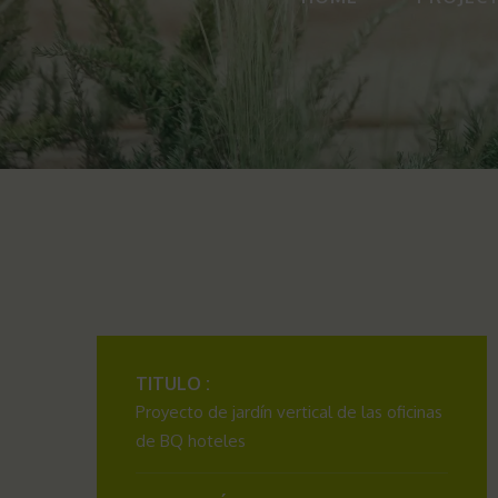
TITULO :
Proyecto de jardín vertical de las oficinas
de BQ hoteles