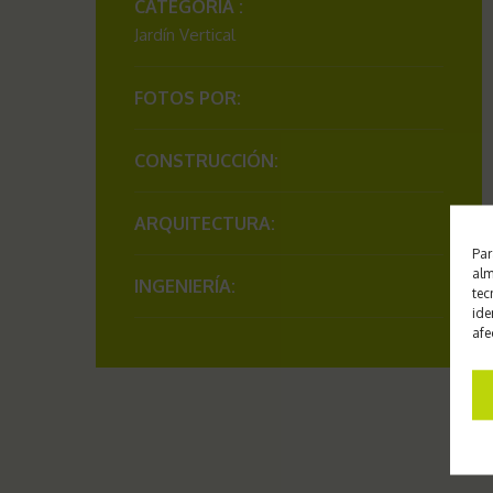
CATEGORÍA :
Jardín Vertical
FOTOS POR:
CONSTRUCCIÓN:
ARQUITECTURA:
Par
alm
INGENIERÍA:
tec
ide
afe