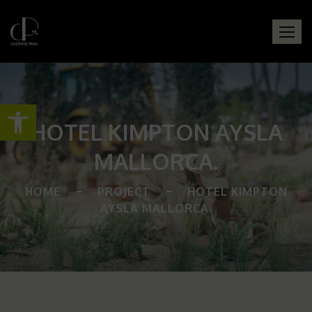
Abrir barra de herramientas
HOTEL KIMPTON AYSLA
MALLORCA.
HOME
PROJECT
HOTEL KIMPTON
AYSLA MALLORCA.