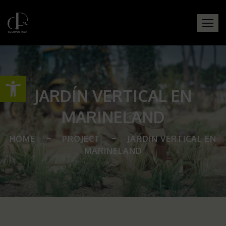
Abrir barra de herramientas
JARDÍN VERTICAL EN
MARINELAND
HOME
PROJECT
JARDÍN VERTICAL EN
MARINELAND