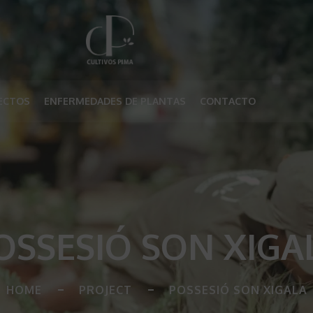
ECTOS
ENFERMEDADES DE PLANTAS
CONTACTO
OSSESIÓ SON XIGA
HOME
PROJECT
POSSESIÓ SON XIGALA