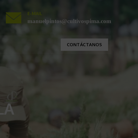
E-MAIL
manuelpintos@cultivospima.com
CONTÁCTANOS
LA