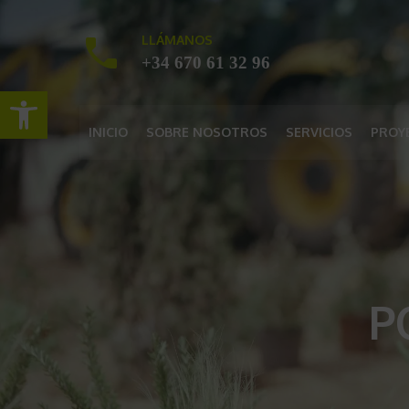
LLÁMANOS
+34 670 61 32 96
Abrir barra de herramientas
INICIO
SOBRE NOSOTROS
SERVICIOS
PROY
P