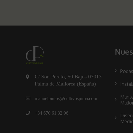
Nues
Podas
C/ Son Pereto, 50 Bajos 07013
Palma de Mallorca (España)
Instal
Mante
manuelpintos@cultivospima.com
Mallo
+34 670 61 32 96
Diseñ
Medi