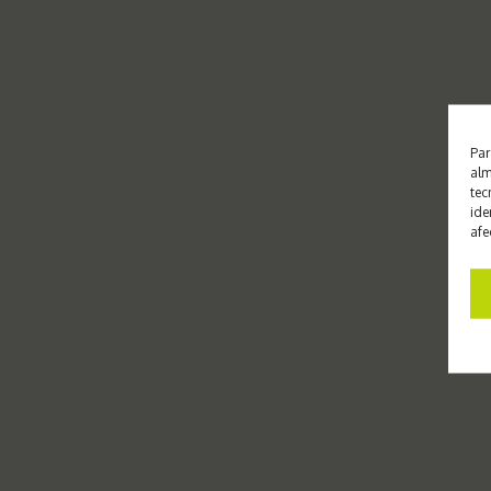
Par
alm
tec
ide
afe