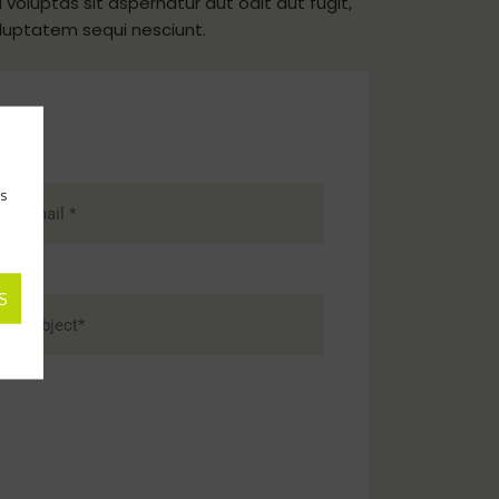
oluptas sit aspernatur aut odit aut fugit,
luptatem sequi nesciunt.
as
S