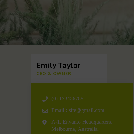
Emily Taylor
CEO & OWNER
(0) 123456789
Email :
site@gmail.com
A-1, Envanto Headquarters,
Melbourne, Australia.