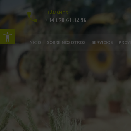
LLÁMANOS
+34 670 61 32 96
Abrir barra de herramientas
INICIO
SOBRE NOSOTROS
SERVICIOS
PROY