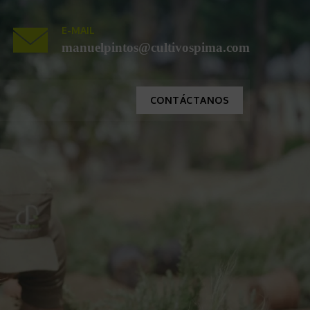
E-MAIL
manuelpintos@cultivospima.com
CONTÁCTANOS