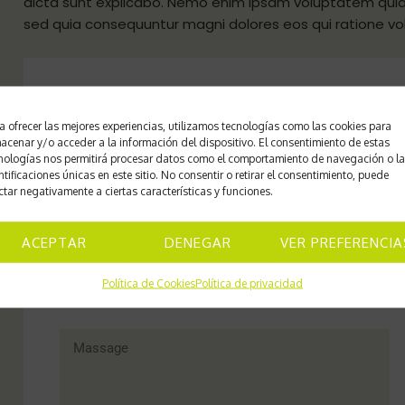
dicta sunt explicabo. Nemo enim ipsam voluptatem quia v
sed quia consequuntur magni dolores eos qui ratione vo
Contact Me
a ofrecer las mejores experiencias, utilizamos tecnologías como las cookies para
acenar y/o acceder a la información del dispositivo. El consentimiento de estas
nologías nos permitirá procesar datos como el comportamiento de navegación o l
ntificaciones únicas en este sitio. No consentir o retirar el consentimiento, puede
ctar negativamente a ciertas características y funciones.
ACEPTAR
DENEGAR
VER PREFERENCIA
Política de Cookies
Política de privacidad