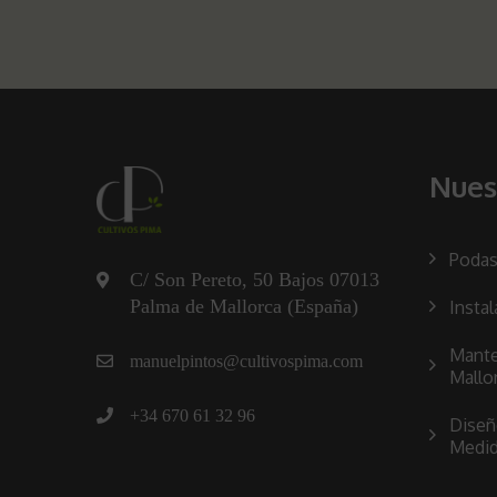
Nues
Podas
C/ Son Pereto, 50 Bajos 07013
Palma de Mallorca (España)
Instal
Mante
manuelpintos@cultivospima.com
Mallo
+34 670 61 32 96
Diseñ
Medi