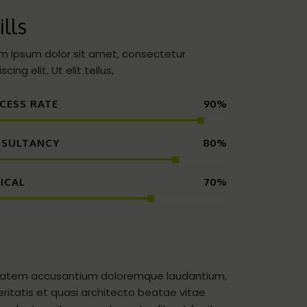
ills
m ipsum dolor sit amet, consectetur
scing elit. Ut elit tellus,
CESS RATE
90%
SULTANCY
80%
ICAL
70%
luptatem accusantium doloremque laudantium,
ritatis et quasi architecto beatae vitae