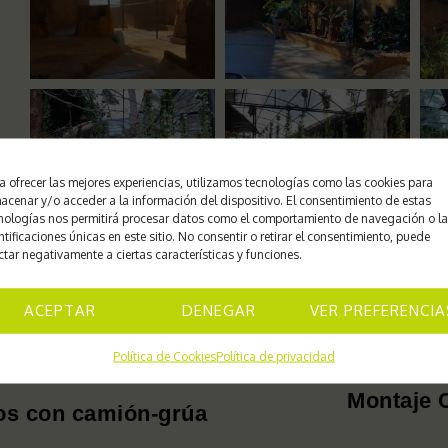
a ofrecer las mejores experiencias, utilizamos tecnologías como las cookies para
acenar y/o acceder a la información del dispositivo. El consentimiento de estas
nologías nos permitirá procesar datos como el comportamiento de navegación o l
ntificaciones únicas en este sitio. No consentir o retirar el consentimiento, puede
ctar negativamente a ciertas características y funciones.
ACEPTAR
DENEGAR
VER PREFERENCIA
Política de Cookies
Política de privacidad
Montaje C
nos con camión-grúa