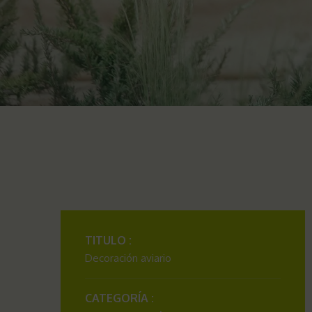
TITULO :
Decoración aviario
CATEGORÍA :