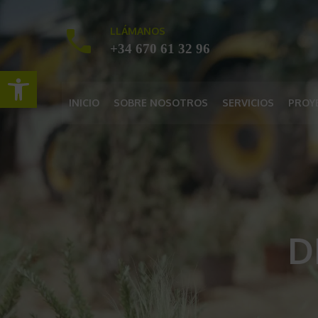
LLÁMANOS
+34 670 61 32 96
Abrir barra de herramientas
INICIO
SOBRE NOSOTROS
SERVICIOS
PROY
D