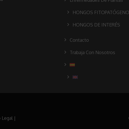
Enfermedades De Plantas
HONGOS FITOPATÓGEN
HONGOS DE INTERÉS
Contacto
Trabaja Con Nosotros
 Legal
|