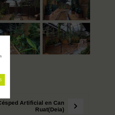
as
S
ésped Artificial en Can
Ruat(Deia)