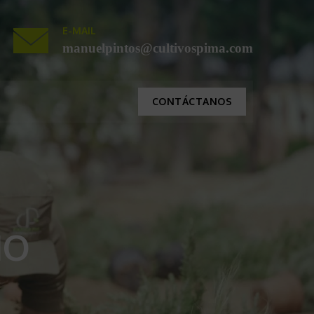
E-MAIL
manuelpintos@cultivospima.com
CONTÁCTANOS
IO