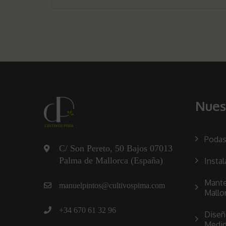
Nues
Podas
C/ Son Pereto, 50 Bajos 07013
Palma de Mallorca (España)
Instal
Mante
manuelpintos@cultivospima.com
Mallo
+34 670 61 32 96
Diseñ
Medi