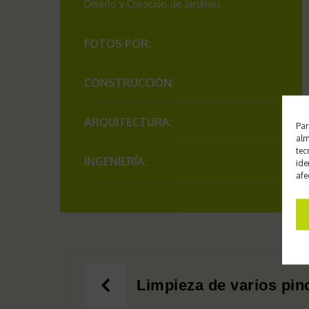
Diseño y Creación de Jardines
FOTOS POR:
CONSTRUCCIÓN:
ARQUITECTURA:
Par
alm
tec
INGENIERÍA:
ide
afe
Limpieza de varios pi