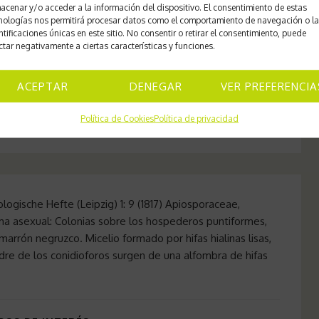
acenar y/o acceder a la información del dispositivo. El consentimiento de estas
nologías nos permitirá procesar datos como el comportamiento de navegación o l
nter 2018 Apiosporaceae, Xylariales, Sordariomycetes
ntificaciones únicas en este sitio. No consentir o retirar el consentimiento, puede
CRIPCION Forma asexual Las colonias son compactas,
ctar negativamente a ciertas características y funciones.
-320 µm de diámetro. Micelio formado por células que van
en de 2-7 µm de diámetro. Célula madre de […]
ACEPTAR
DENEGAR
VER PREFERENCIA
Política de Cookies
Política de privacidad
OS DE INTERÉS
ologische Hefte (Leipzig) 1: 9 (1817) Apiosporaceae,
a asexual: Colonias sobre los hospederos puntiformes,
arrón negruzco. Micelio formado por hifas hialinas lisas,
re de los conidioforos surgen de una alfombra de hifas