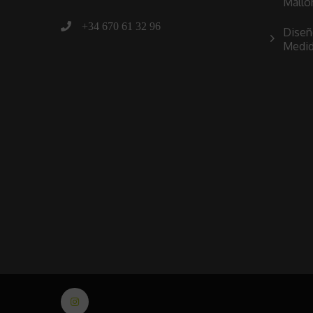
Mallo
+34 670 61 32 96
Diseñ
Medi