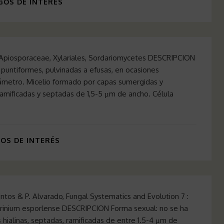
OS DE INTERÉS
59 Apiosporaceae, Xylariales, Sordariomycetes DESCRIPCION
puntiformes, pulvinadas a efusas, en ocasiones
ámetro. Micelio formado por capas sumergidas y
, ramificadas y septadas de 1,5-5 µm de ancho. Célula
S DE INTERÉS
intos & P. Alvarado, Fungal Systematics and Evolution 7 :
hrinium esporlense DESCRIPCION Forma sexual: no se ha
 hialinas, septadas, ramificadas de entre 1.5-4 µm de