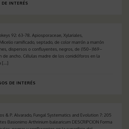
DE INTERÉS
keys 92: 63-78. Apiosporaceae, Xylariales,
celio ramificado, septado, de color marrón a marrón
es, dispersos o confluyentes, negros, de (150–)169–
de ancho. Células madre de los conidióforos en la
a […]
OS DE INTERÉS
tos & P. Alvarado, Fungal Systematics and Evolution 7: 205
cetes Basionimo Arthrinium balearicum DESCRIPCION Forma
eales, negras y confluyentes en la superficie del