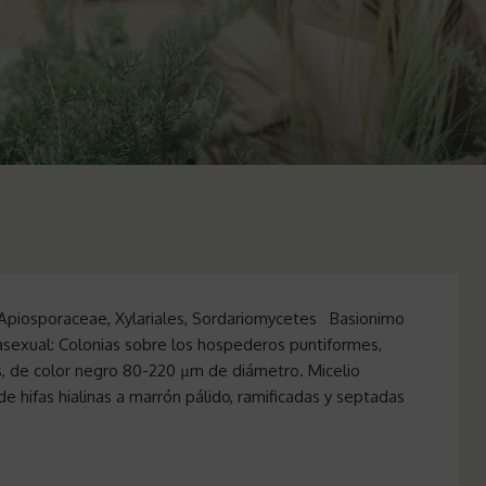
ia Apiosporaceae, Xylariales, Sordariomycetes Basionimo
xual: Colonias sobre los hospederos puntiformes,
s, de color negro 80-220 µm de diámetro. Micelio
e hifas hialinas a marrón pálido, ramificadas y septadas