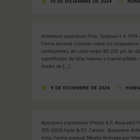
10 DE DICIEMBRE DE 2024
HONG
Arthrinium austriacum Petr., Sydowia 1: 4. 19
Forma asexual: Colonias sobre los hospederos 
confluyentes, de color negro 80-220 µm de di
superficiales de hifas hialinas a marrón pálido
madre de […]
9 DE DICIEMBRE DE 2024
HONGO
Apiospora esporlensis (Pintos & P. Alvarado) P
205 (2021) Hyde & P.F. Cannon Basionimo Art
visto. Forma asexual: Micelio formado por hifas