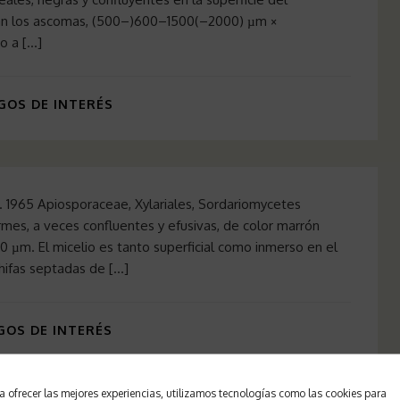
ran los ascomas, (500–)600–1500(–2000) µm ×
o a […]
OS DE INTERÉS
 18. 1965 Apiosporaceae, Xylariales, Sordariomycetes
es, a veces confluentes y efusivas, de color marrón
0 µm. El micelio es tanto superficial como inmerso en el
 hifas septadas de […]
OS DE INTERÉS
a ofrecer las mejores experiencias, utilizamos tecnologías como las cookies para