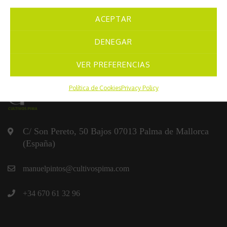
ACEPTAR
DENEGAR
VER PREFERENCIAS
Política de Cookies
Privacy Policy
C/ Son Pereto, 50 Bajos 07013 Palma de Mallorca
(España)
manuelpintos@cultivospima.com
+34 670 61 32 96