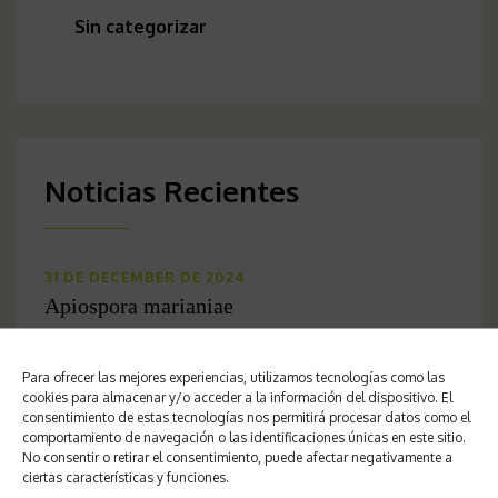
Sin categorizar
Noticias Recientes
31 DE DECEMBER DE 2024
Apiospora marianiae
27 DE DECEMBER DE 2024
Para ofrecer las mejores experiencias, utilizamos tecnologías como las
Apiospora balearica
cookies para almacenar y/o acceder a la información del dispositivo. El
consentimiento de estas tecnologías nos permitirá procesar datos como el
comportamiento de navegación o las identificaciones únicas en este sitio.
23 DE DECEMBER DE 2024
No consentir o retirar el consentimiento, puede afectar negativamente a
Arthrinium luzulae
ciertas características y funciones.