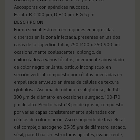
Ascosporas con apéndices mucosos.
Escala: B-C 100 µm, D-E 10 µm, F-G 5 µm
DESCRIPCION
Forma sexual: Estroma en regiones ennegrecidas
dispersos en la zona infectada, presentes en las dos
caras de la superficie foliar, 250-1400 x 250-900 µm,
ocasionalmente coalescentes, oblongo, de
uniloculados a varios lóculos, ligeramente abovedado,
de color negro brillante, ostiolo inconpiscuo, en
sección vertical compuesto por células orientadas en
empalizada envuelto en áreas de células de textura
globulosa. Ascoma de oblado a subgloboso, de 150-
300 µm de diámetro, en ocasiones alargado, 100-170
µm de alto. Peridio hasta 18 µm de grosor, compuesto
por varias capas consistentemente aplanadas con
células de color marrón. Asco surgiendo de las células
del complejo ascógeno, 25-35 µm de diámetro, sacado,
sésil, pared fina sin estructuras apicales, evanescente,