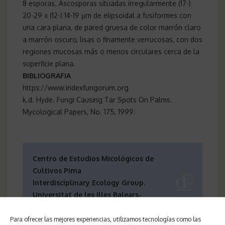
8 esporas. Ascosporas situadas irregularmente (17-)
20-29 x (12-) 14-19 µm de elipsoidal a fusiformes con
una cara plana, de pared gruesa de color marrón claro
a marrón oscuro, lisas o finamente verrucosas, con dos
regiones mucosas más o menos circulares cerca de la
superficie plana.
BIBLIOGRAFIA
https://www.indexfungorum.org
k.d. Hyde. Fungi Causing Tar Spots On Palms.
Mycological Papers, No. 175, 1999.
Centro de Estudios Micológicos de
Cultivos Pima
Interdisciplinary Ecology Group.
Universitat de les Illes Balears-
Angel Pintos Amengual
Para ofrecer las mejores experiencias, utilizamos tecnologías como las