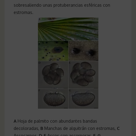
sobresaliendo unas protuberancias esféricas con
estromas.
A
Hoja de palmito con abundantes bandas
decoloradas,
B
Manchas de alquitrán con estromas,
C
Ascocarpos,
D-E
Ascos con ascorporas,
F-G