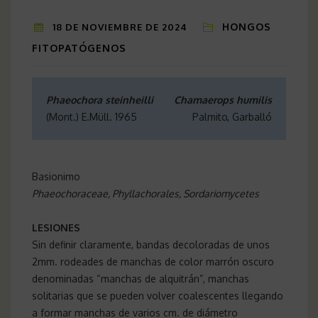
HONGOS
18 DE NOVIEMBRE DE 2024
FITOPATÓGENOS
Phaeochora steinheilli
Chamaerops humilis
(Mont.) E.Müll. 1965
Palmito, Garballó
Basionimo
Phaeochoraceae, Phyllachorales, Sordariomycetes
LESIONES
Sin definir claramente, bandas decoloradas de unos
2mm. rodeades de manchas de color marrón oscuro
denominadas “manchas de alquitrán”, manchas
solitarias que se pueden volver coalescentes llegando
a formar manchas de varios cm. de diámetro