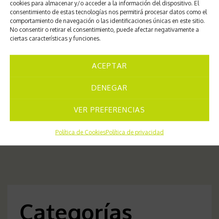
cookies para almacenar y/o acceder a la información del dispositivo. El
consentimiento de estas tecnologías nos permitirá procesar datos como el
comportamiento de navegación o las identificaciones únicas en este sitio.
No consentir o retirar el consentimiento, puede afectar negativamente a
ciertas características y funciones.
Navegación
Leptosphaerulina trifolii
ACEPTAR
de
DENEGAR
Chancro gomoso del
entradas
VER PREFERENCIAS
tallo
Política de Cookies
Política de privacidad
Categorías