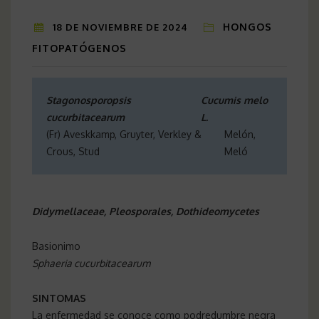
HONGOS
18 DE NOVIEMBRE DE 2024
FITOPATÓGENOS
Stagonosporopsis
Cucumis melo
cucurbitacearum
L.
(Fr) Aveskkamp, Gruyter, Verkley &
Melón,
Crous, Stud
Meló
Didymellaceae, Pleosporales, Dothideomycetes
Basionimo
Sphaeria cucurbitacearum
SINTOMAS
La enfermedad se conoce como podredumbre negra