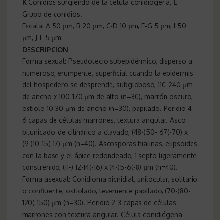
K
Conidios surgiendo de la célula conidiógena,
L
Grupo de conidios.
Escala: A 50 µm, B 20 µm, C-D 10 µm, E-G 5 µm, I 50
µm, J-L 5 µm
DESCRIPCION
Forma sexual: Pseudotecio subepidérmico, disperso a
numeroso, erumpente, superficial cuando la epidermis
del hospedero se desprende, subgloboso, 110-240 µm
de ancho x 100-170 µm de alto (n=30), marrón oscuro,
ostiolo 10-30 µm de ancho (n=30), papilado. Peridio 4-
6 capas de células marrones, textura angular. Asco
bitunicado, de cilíndrico a clavado, (48-)50- 67(-70) x
(9-)10-15(-17) µm (n=40). Ascosporas hialinas, elipsoides
con la base y el ápice redondeado, 1 septo ligeramente
constreñido, (11-) 12-14(-16) x (4-)5-6(-8) µm (n=40).
Forma asexual: Conidioma picnidial, unilocular, solitario
o confluente, ostiolado, levemente papilado, (70-)80-
120(-150) µm (n=30). Peridio 2-3 capas de células
marrones con textura angular. Célula conidiógena