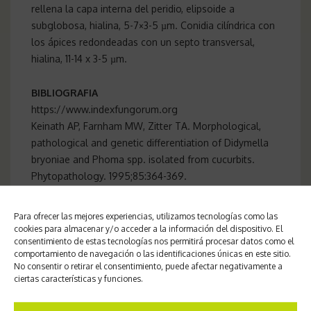
rellena la capa interna del peridio, elipsoide a
subglobosa, hialina, 5-7×3-5 µm. Conidia cilíndrica con
los ápices redondeadas con un septo transversal,
hialina, 11-14 x 3-5 µm.
BIBLIOGRAFIA
https://www.indexfungorum.org
Keinath AP, Farnham MW, Zitter TA. Morphological,
pathological and genetic differentiation of Didymella
bryoniae and Phoma spp. isolated from cucurbits.
Phytopathology. 1995;85:364-369.
Zitter T. Gummy Stem Blight. Vegetable Crops. Fact
Sheet. 1992: 732.
Para ofrecer las mejores experiencias, utilizamos tecnologías como las
cookies para almacenar y/o acceder a la información del dispositivo. El
consentimiento de estas tecnologías nos permitirá procesar datos como el
comportamiento de navegación o las identificaciones únicas en este sitio.
Chancro gomoso del tallo
No consentir o retirar el consentimiento, puede afectar negativamente a
ciertas características y funciones.