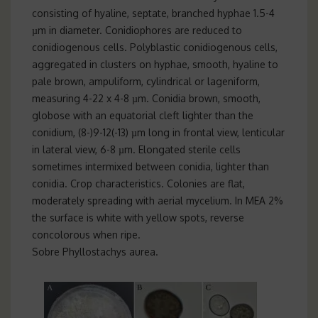
consisting of hyaline, septate, branched hyphae 1.5-4
µm in diameter. Conidiophores are reduced to
conidiogenous cells. Polyblastic conidiogenous cells,
aggregated in clusters on hyphae, smooth, hyaline to
pale brown, ampuliform, cylindrical or lageniform,
measuring 4-22 x 4-8 µm. Conidia brown, smooth,
globose with an equatorial cleft lighter than the
conidium, (8-)9-12(-13) µm long in frontal view, lenticular
in lateral view, 6-8 µm. Elongated sterile cells
sometimes intermixed between conidia, lighter than
conidia. Crop characteristics. Colonies are flat,
moderately spreading with aerial mycelium. In MEA 2%
the surface is white with yellow spots, reverse
concolorous when ripe.
Sobre Phyllostachys aurea.