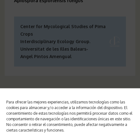
Apiospora Esporlensis fungus
Center for Mycological Studies of Pima
Crops
Interdisciplinary Ecology Group.
Universitat de les Illes Balears-
Angel Pintos Amengual
Para ofrecer las mejores experiencias, utilizamos tecnologías como las
Post
cookies para almacenar y/o acceder a la información del dispositivo. El
Stem gummy canker
consentimiento de estas tecnologías nos permitirá procesar datos como el
navigation
comportamiento de navegación o las identificaciones únicas en este sitio.
No consentir o retirar el consentimiento, puede afectar negativamente a
ciertas características y funciones.
Arthrinium austriacum